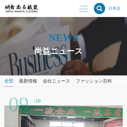
日本語
NEWS
尚益ニュース
全部
最新情報
会社ニュース
ファッション百科
09
/10