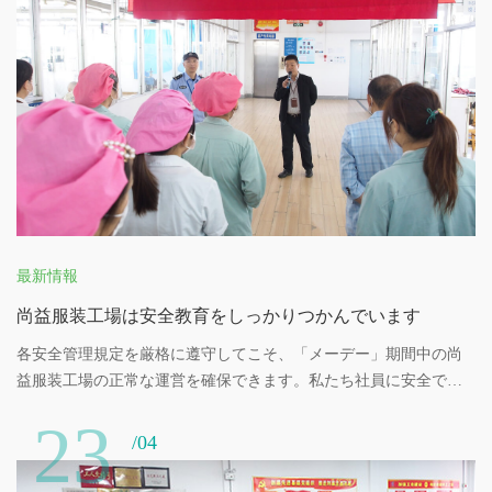
て、各段階で厳格に検査して、この元の一環で製品の安全、信頼
性を保証して、取引先の好評を得ます。 4、私達の検査部の対面の
補助材料の外観も同様に厳
最新情報
尚益服装工場は安全教育をしっかりつかんでいます
各安全管理規定を厳格に遵守してこそ、「メーデー」期間中の尚
益服装工場の正常な運営を確保できます。私たち社員に安全で安
定した職場環境をください。
23
/04