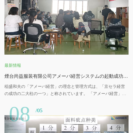
最新情報
煙台尚益服装有限公司アメーバ経営システムの起動成功を祝います
稲盛和夫の「アメーバ経営」の理念と管理方式は、「京セラ経営
の成功の二大柱の一つ」と称されています。 「アメーバ経営」は
堅固な経営哲学と細かい部門の独立採算管理に基づいて、企業を
08
「小集団」に分類し、自由自在に細胞分裂を繰り返す「アメー
/05
バ」はそれぞれの「アメーバ」を中心として、自主的に計画を立
て、独立して計算し、持続的に自主的に成長し、各従業員を主役
とし、「全員経営に参加する」ようにしています。情熱的な集団