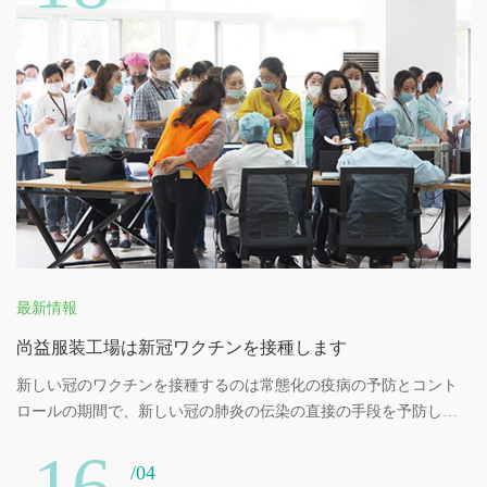
和のとれた環境を創造する。
最新情報
尚益服装工場は新冠ワクチンを接種します
新しい冠のワクチンを接種するのは常態化の疫病の予防とコント
ロールの期間で、新しい冠の肺炎の伝染の直接の手段を予防しま
す。劉潭服装工場の新冠ワクチンの接種をしっかりと行うため
16
に、各部門は協力して、新冠ワクチンの接種を実施することを大
/04