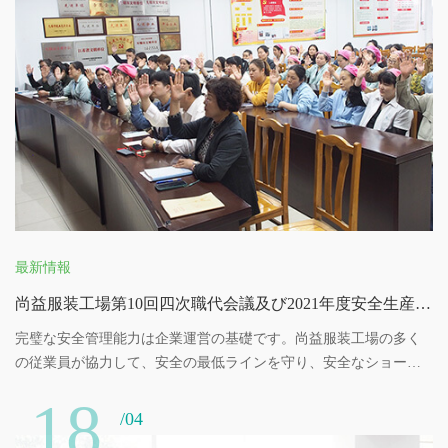
最新情報
尚益服装工場第10回四次職代会議及び2021年度安全生産責任契約式が順調に開催されました
完璧な安全管理能力は企業運営の基礎です。尚益服装工場の多く
の従業員が協力して、安全の最低ラインを守り、安全なショート
プレートを補足し、安全作業の経験を真剣に総括した上で、各安
18
全予防活動を着実に行い、平安文明園区を構築することに力を合
/04
わせて、尚益服装工場の持続と快速発展のために、より安全で調