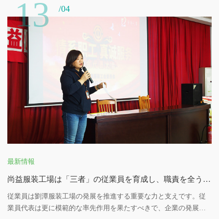
13
識を応用させます
/04
最新情報
尚益服装工場は「三者」の従業員を育成し、職責を全うする
従業員は劉潭服装工場の発展を推進する重要な力と支えです。従
業員代表は更に模範的な率先作用を果たすべきで、企業の発展の