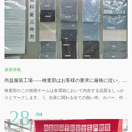
を作り、全体の知恵と努力によって企業の経営目標を達成し、企
業の急速な発展を実現する。
最新情報
尚益服装工場――検査部はお客様の要求に厳格に従い、品質を安全に管理します
検査部のこの技術チームは各環節において内在する品質をしっか
りとマークします。 1、生産に関わる全ての熱い布、カバー、作業
服、作業帽子、テープ、石鹸などは定期的に検査します。 2、工場
28
内の環境は半月ごとに一度検査し、生産環境の安全を確保する。
/04
3、私達は製品ごとに資格のある検査会社を選んでその検査を行い
ます。例えば、重金属含有量などの項目です。各段階で検査し