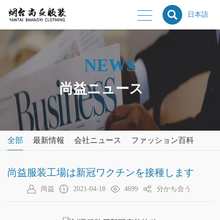
日本語
NEWS
尚益ニュース
全部
最新情報
会社ニュース
ファッション百科
尚益服装工場は新冠ワクチンを接種します
尚益
2021-04-18
4699
分かち合う