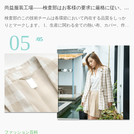
尚益服装工場――検査部はお客様の要求に厳格に従い、品質を安全に管理します
検査部のこの技術チームは各環節において内在する品質をしっか
りとマークします。 1、生産に関わる全ての熱い布、カバー、作業
服、作業帽子、テープ、石鹸などは定期的に検査します。 2、工場
05
/05
内の環境は半月ごとに一度検査し、生産環境の安全を確保する。
3、私達は製品ごとに資格のある検査会社を選んでその検査を行い
ます。例えば、重金属含有量などの項目です。各段階で検査し
て、各段階で厳格に検査して、この元の一環で製品の安全、信頼
性を保証して、取引先の好評を得ます。 4、私達の検査部の対面の
補助材料の外観も同様に厳
ファッション百科