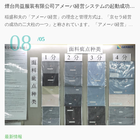
煙台尚益服装有限公司アメーバ経営システムの起動成功を祝います
稲盛和夫の「アメーバ経営」の理念と管理方式は、「京セラ経営
の成功の二大柱の一つ」と称されています。 「アメーバ経営」は
堅固な経営哲学と細かい部門の独立採算管理に基づいて、企業を
08
/05
「小集団」に分類し、自由自在に細胞分裂を繰り返す「アメー
バ」はそれぞれの「アメーバ」を中心として、自主的に計画を立
て、独立して計算し、持続的に自主的に成長し、各従業員を主役
とし、「全員経営に参加する」ようにしています。情熱的な集団
を作り、全体の知恵と努力によって企業の経営目標を達成し、企
業の急速な発展を実現する。
最新情報