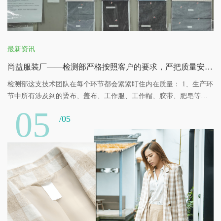
最新资讯
尚益服装厂——检测部严格按照客户的要求，严把质量安全关！
检测部这支技术团队在每个环节都会紧紧盯住内在质量： 1、生产环
节中所有涉及到的烫布、盖布、工作服、工作帽、胶带、肥皂等都
会定期进行检测。 2、工厂内部环境每半个月检测一次，确保生产环
05
/05
境的安全。 3、我们会对每个产品选择有资质的检测公司对其检测，
例如：重金属含量等项目。层层进行检测，层层严格把关，在这个
源头环节保证产品的安全、可靠，获得客户好评认可。 4、我们检测
部对面辅材料的外观也同样进行严格检验，首先我们制定了严格的
检验操作规程和判定标准，对进入公司的面、辅料有专人进行检
验。