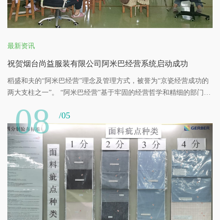
最新资讯
祝贺烟台尚益服装有限公司阿米巴经营系统启动成功
稻盛和夫的“阿米巴经营”理念及管理方式，被誉为“京瓷经营成功的
两大支柱之一”。 “阿米巴经营”基于牢固的经营哲学和精细的部门独
立核算管理，将企业划分为“小集体”，像自由自在的重复进行细胞分
08
/05
裂的“阿米巴”以各个“阿米巴”为核心，自行制订计划，独立核算，持
续自主成长，让每一位员工成为主角，“全员参与经营”，打造激情四
射的集体，依靠全体智慧和努力完成企业经营目标，实现企业的飞
速发展。