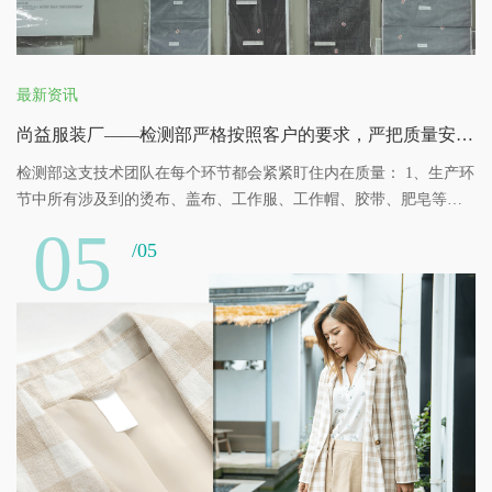
最新资讯
尚益服装厂——检测部严格按照客户的要求，严把质量安全关！
检测部这支技术团队在每个环节都会紧紧盯住内在质量： 1、生产环
节中所有涉及到的烫布、盖布、工作服、工作帽、胶带、肥皂等都
会定期进行检测。 2、工厂内部环境每半个月检测一次，确保生产环
05
/05
境的安全。 3、我们会对每个产品选择有资质的检测公司对其检测，
例如：重金属含量等项目。层层进行检测，层层严格把关，在这个
源头环节保证产品的安全、可靠，获得客户好评认可。 4、我们检测
部对面辅材料的外观也同样进行严格检验，首先我们制定了严格的
检验操作规程和判定标准，对进入公司的面、辅料有专人进行检
验。