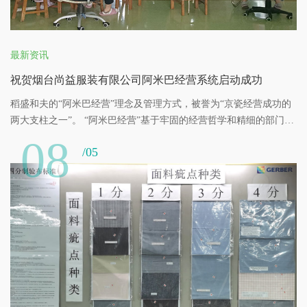
最新资讯
祝贺烟台尚益服装有限公司阿米巴经营系统启动成功
稻盛和夫的“阿米巴经营”理念及管理方式，被誉为“京瓷经营成功的
两大支柱之一”。 “阿米巴经营”基于牢固的经营哲学和精细的部门独
立核算管理，将企业划分为“小集体”，像自由自在的重复进行细胞分
08
/05
裂的“阿米巴”以各个“阿米巴”为核心，自行制订计划，独立核算，持
续自主成长，让每一位员工成为主角，“全员参与经营”，打造激情四
射的集体，依靠全体智慧和努力完成企业经营目标，实现企业的飞
速发展。