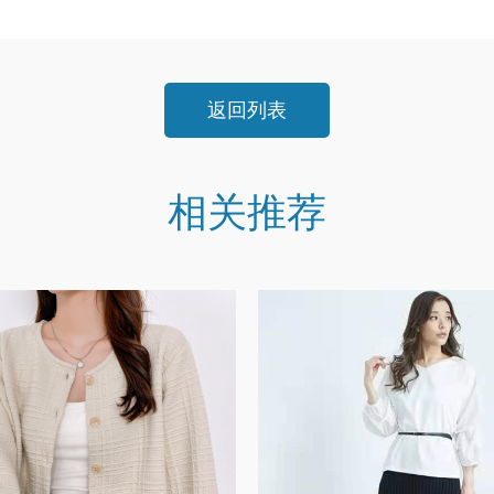
返回列表
相关推荐