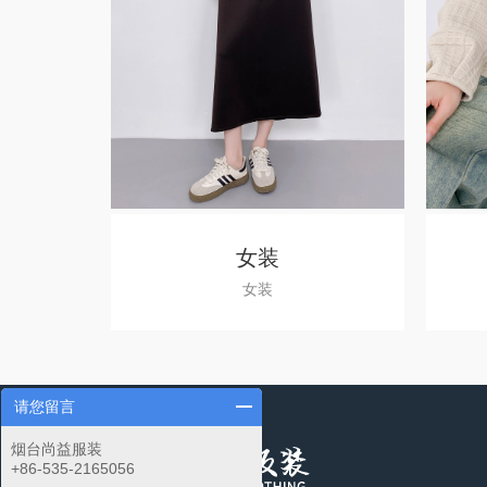
女装
女装
请您留言
烟台尚益服装
+86-535-2165056