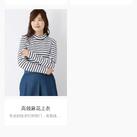
高领麻花上衣
专业的技术打样部门，有熟练的CAD制版团队25人，专门的样品缝制团队60人。可根据客户的需求选择相似面、辅料3天内完成样品制作。